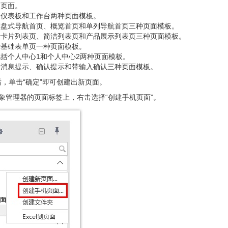
白页面。
括仪表板和工作台两种页面模板。
棋盘式导航首页、概览首页和单列导航首页三种页面模板。
括卡片列表页、简洁列表页和产品展示列表页三种页面模板。
括基础表单页一种页面模板。
括个人中心1和个人中心2两种页面模板。
括消息提示、确认提示和带输入确认三种页面模板。
，单击“确定”即可创建出新页面。
象管理器的页面标签上，右击选择“创建手机页面”。