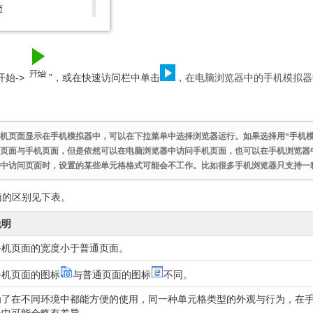
始->
”，或在快速访问栏中单击
，
在电脑浏览器中的手机模拟器
机页面显示在手机模拟器中，可以在下拉菜单中选择浏览器运行。如果选择用“手机模
页面与手机页面，但是依然可以在电脑浏览器中访问手机页面，也可以在手机浏览器
器中访问页面时，设置的某些单元格格式可能会不工作。比如很多手机浏览器只支持一
面的区别见下表。
说明
手机页面的宽度小于普通页面。
手机页面的图标
与普通页面的图标
不同。
为了在不同环境中都能方便的使用，同一种单元格类型的外观与行为，在