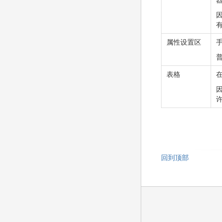
属性设置区
表格
回到顶部