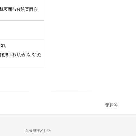
手机页面与普通页面会
添加。
拖拽下拉填值”以及“允
无标签
葡萄城技术社区