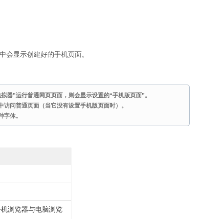
中会显示创建好的手机页面。
拟器”运行普通网页页面，则会显示设置的“手机版页面”。
中访问普通页面（当它没有设置手机版页面时）。
种字体。
手机浏览器与电脑浏览