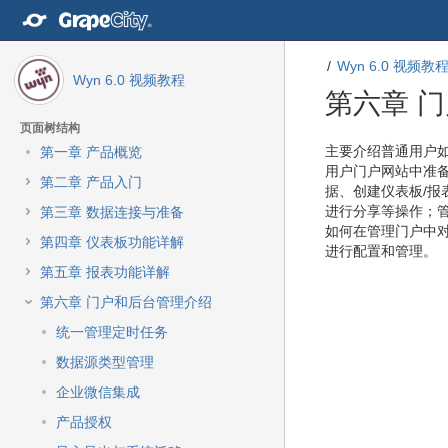
转
至
内
Wyn 6.0 视频教
容
Wyn 6.0 视频教程
转
第六章 
至
导
页面树结构
航
转
转
主要介绍普通用户
第一章 产品概览
栏
至
至
用户门户网站中准
第二章 产品入门
转
元
元
据、创建仪表板/报
至
数
数
进行分享等操作；
第三章 数据连接与准备
主
据
据
如何在管理门户中
第四章 仪表板功能详解
菜
结
起
进行配置和管理。
单
尾
始
第五章 报表功能详解
转
第六章 门户和后台管理介绍
至
动
统一管理定时任务
作
数据源类型管理
菜
单
企业微信集成
转
产品授权
至