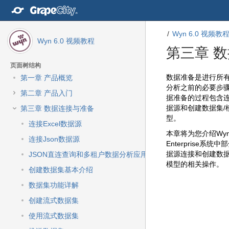
转
至
内
Wyn 6.0 视频教
容
Wyn 6.0 视频教程
转
第三章 
至
导
页面树结构
航
转
转
数据准备是进行所
第一章 产品概览
栏
至
至
分析之前的必要步
第二章 产品入门
转
元
元
据准备的过程包含
至
数
数
据源和创建数据集/
第三章 数据连接与准备
主
据
据
型。
连接Excel数据源
菜
结
起
本章将为您介绍Wy
单
尾
始
连接Json数据源
Enterprise系统中
转
据源连接和创建数据
JSON直连查询和多租户数据分析应用示例
至
模型的相关操作。
动
创建数据集基本介绍
作
数据集功能详解
菜
单
创建流式数据集
转
使用流式数据集
至