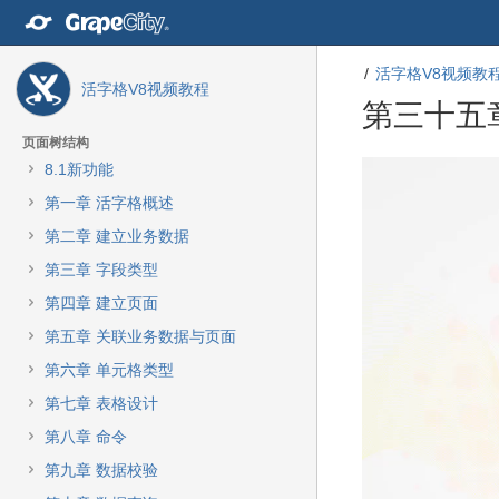
转
至
内
活字格V8视频教
容
活字格V8视频教程
转
第三十五章
至
导
页面树结构
航
转
转
8.1新功能
栏
至
至
第一章 活字格概述
转
元
元
至
数
数
第二章 建立业务数据
主
据
据
第三章 字段类型
菜
结
起
单
尾
始
第四章 建立页面
转
第五章 关联业务数据与页面
至
动
第六章 单元格类型
作
第七章 表格设计
菜
单
第八章 命令
转
第九章 数据校验
至