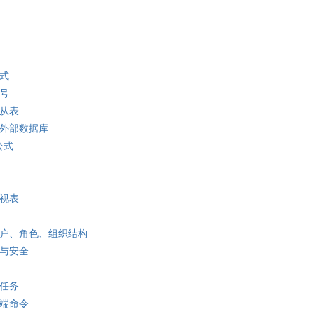
格式
编号
主从表
到外部数据库
公式
透视表
用户、角色、组织结构
限与安全
时任务
务端命令