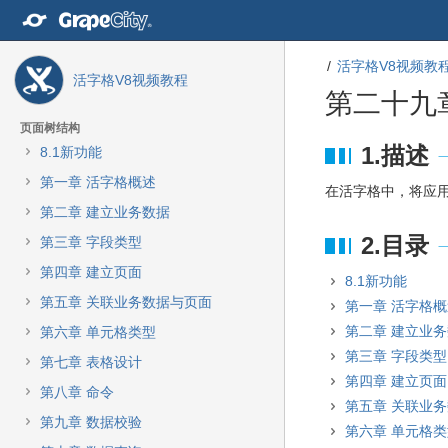
转
至
内
活字格V8视频教
容
活字格V8视频教程
转
第二十九
至
导
页面树结构
航
转
转
1.描述
8.1新功能
栏
至
至
第一章 活字格概述
转
元
元
在活字格中，将应
至
数
数
第二章 建立业务数据
主
据
据
2.目录
第三章 字段类型
菜
结
起
单
尾
始
第四章 建立页面
8.1新功能
转
第五章 关联业务数据与页面
第一章 活字格
至
动
第二章 建立业
第六章 单元格类型
作
第三章 字段类型
第七章 表格设计
菜
第四章 建立页面
单
第八章 命令
第五章 关联业
转
第九章 数据校验
至
第六章 单元格