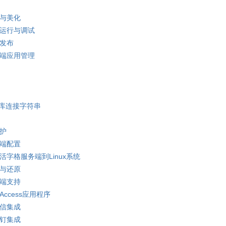
计与美化
地运行与调试
站发布
务端应用管理
库连接字符串
维护
务端配置
活字格服务端到Linux系统
份与还原
动端支持
ccess应用程序
微信集成
钉钉集成