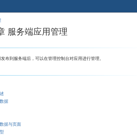
跳
回
程
到
到
章 服务端应用管理
banner
标
的
题
尾
开
部
始
用发布到服务端后，可以在管理控制台对应用进行管理。
概述
务数据
务数据与页面
类型