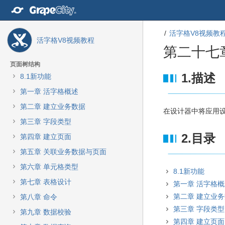
转
至
内
活字格V8视频教
容
活字格V8视频教程
转
第二十七
至
导
页面树结构
航
转
转
1.描述
8.1新功能
栏
至
至
第一章 活字格概述
转
元
元
至
数
数
第二章 建立业务数据
在设计器中将应用
主
据
据
第三章 字段类型
菜
结
起
单
尾
始
2.目录
第四章 建立页面
转
第五章 关联业务数据与页面
至
动
第六章 单元格类型
8.1新功能
作
第七章 表格设计
第一章 活字格
菜
单
第二章 建立业
第八章 命令
转
第三章 字段类型
第九章 数据校验
至
第四章 建立页面