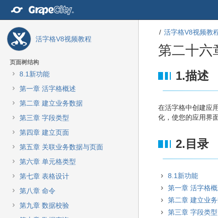
转
至
内
活字格V8视频教
容
活字格V8视频教程
转
第二十六
至
导
页面树结构
航
转
转
1.描述
8.1新功能
栏
至
至
第一章 活字格概述
转
元
元
至
数
数
第二章 建立业务数据
在活字格中创建应
主
据
据
化，使您的应用界
第三章 字段类型
菜
结
起
单
尾
始
第四章 建立页面
转
2.目录
第五章 关联业务数据与页面
至
动
第六章 单元格类型
作
8.1新功能
第七章 表格设计
菜
第一章 活字格
单
第八章 命令
转
第二章 建立业
第九章 数据校验
至
第三章 字段类型