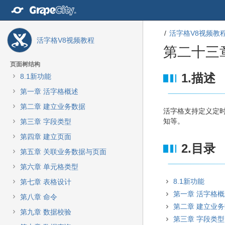
转
至
内
活字格V8视频教
容
活字格V8视频教程
转
第二十三
至
导
页面树结构
航
转
转
1.描述
8.1新功能
栏
至
至
第一章 活字格概述
转
元
元
至
数
数
第二章 建立业务数据
活字格支持定义定
主
据
据
知等。
第三章 字段类型
菜
结
起
单
尾
始
第四章 建立页面
转
2.目录
第五章 关联业务数据与页面
至
动
第六章 单元格类型
作
8.1新功能
第七章 表格设计
菜
第一章 活字格
单
第八章 命令
转
第二章 建立业
第九章 数据校验
至
第三章 字段类型