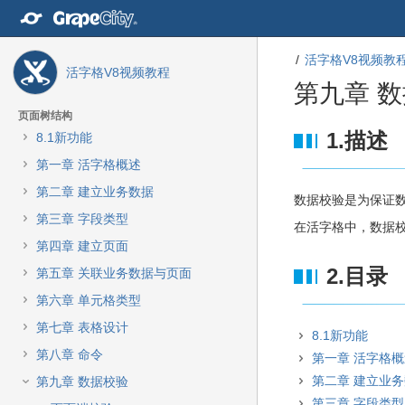
转
至
内
活字格V8视频教
容
活字格V8视频教程
转
第九章 
至
导
页面树结构
航
转
转
1.描述
8.1新功能
栏
至
至
第一章 活字格概述
转
元
元
至
数
数
第二章 建立业务数据
数据校验是为保证
主
据
据
第三章 字段类型
菜
结
起
在活字格中，数据
单
尾
始
第四章 建立页面
转
2.目录
第五章 关联业务数据与页面
至
动
第六章 单元格类型
作
第七章 表格设计
菜
8.1新功能
单
第八章 命令
第一章 活字格
转
第二章 建立业
第九章 数据校验
至
第三章 字段类型