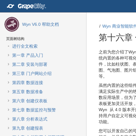
转
至
内
容
Wyn V6.0 帮助文档
Wyn 商业智能软件
转
至
第十六章
导
页面树结构
航
进行全文检索
栏
转
转
之前为您介绍了Wyn
第一章 产品入门
转
至
至
统内置的各种可视
至
元
元
件，比如柱状图、
第二章 安装与部署
主
数
数
图、气泡图、图片
第三章 门户网站介绍
菜
据
据
等。
单
结
起
第四章 数据连接
虽然内置的这些组
转
尾
始
满足实际生产中的
第五章 数据准备
至
数应用场景，但为
动
第六章 创建仪表板
表板更加灵活开放
作
Wyn 从 4.0 版本
第七章 数据监控与预警
菜
持用户自定义可视
单
第八章 分析表达式
功能。
转
第九章 创建报表
至
您可以开发自己的