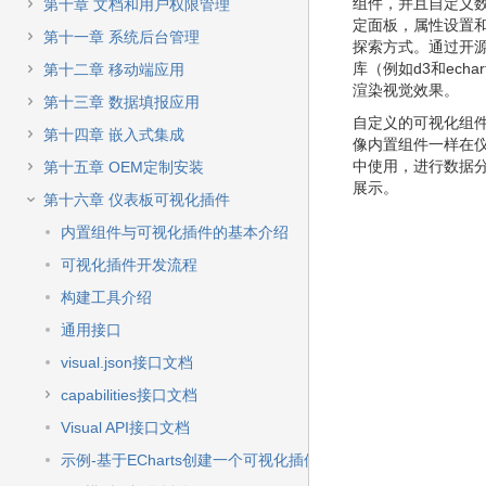
快
组件，并且自定义
第十章 文档和用户权限管理
速
定面板，属性设置
第十一章 系统后台管理
搜
探索方式。通过开
索
库（例如d3和echar
第十二章 移动端应用
渲染视觉效果。
第十三章 数据填报应用
自定义的可视化组
第十四章 嵌入式集成
像内置组件一样在
中使用，进行数据
第十五章 OEM定制安装
展示。
第十六章 仪表板可视化插件
内置组件与可视化插件的基本介绍
可视化插件开发流程
构建工具介绍
通用接口
visual.json接口文档
capabilities接口文档
Visual API接口文档
示例-基于ECharts创建一个可视化插件