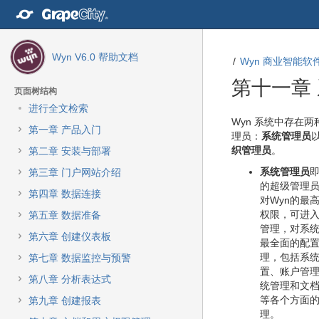
转
至
内
容
Wyn V6.0 帮助文档
Wyn 商业智能软件
转
至
第十一章
导
页面树结构
航
进行全文检索
栏
转
转
Wyn 系统中存在两
第一章 产品入门
转
至
至
理员：
系统管理员
至
元
元
织管理员
。
第二章 安装与部署
主
数
数
系统管理员
第三章 门户网站介绍
菜
据
据
的超级管理
单
结
起
第四章 数据连接
对Wyn的最
转
尾
始
权限，可进
第五章 数据准备
至
管理，对系
动
第六章 创建仪表板
最全面的配
作
理，包括系
第七章 数据监控与预警
菜
置、账户管
单
第八章 分析表达式
统管理和文
转
等各个方面
第九章 创建报表
至
理。