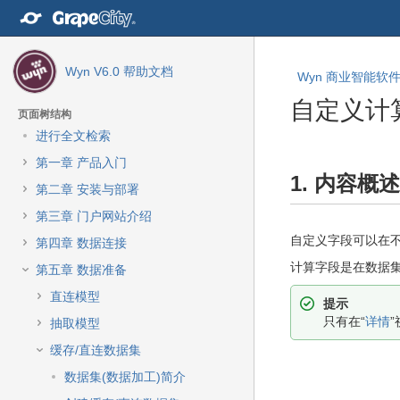
转
至
内
容
Wyn V6.0 帮助文档
Wyn 商业智能软件 
转
至
自定义计
导
页面树结构
航
进行全文检索
栏
转
转
第一章 产品入门
转
至
至
1. 内容概述
至
元
元
第二章 安装与部署
主
数
数
第三章 门户网站介绍
菜
据
据
单
自定义字段可以在
结
起
第四章 数据连接
转
尾
始
计算字段是在数据集
第五章 数据准备
至
动
直连模型
提示
作
只有在“
详情
抽取模型
菜
单
缓存/直连数据集
转
数据集(数据加工)简介
至