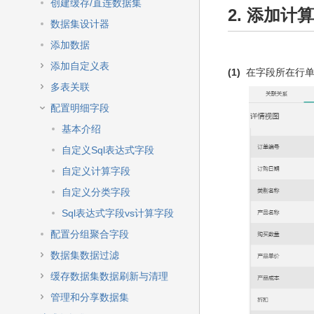
快
创建缓存/直连数据集
2. 添加计
速
数据集设计器
搜
索
添加数据
添加自定义表
(1)
在字段所在行
多表关联
配置明细字段
基本介绍
自定义Sql表达式字段
自定义计算字段
自定义分类字段
Sql表达式字段vs计算字段
配置分组聚合字段
数据集数据过滤
缓存数据集数据刷新与清理
管理和分享数据集