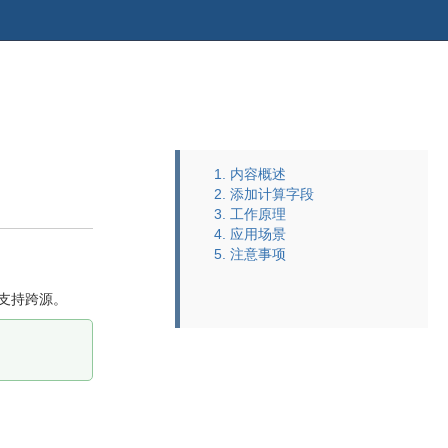
跳
回
到
到
anner
标
的
题
尾
开
1. 内容概述
部
始
2. 添加计算字段
3. 工作原理
4. 应用场景
5. 注意事项
。
支持跨源。