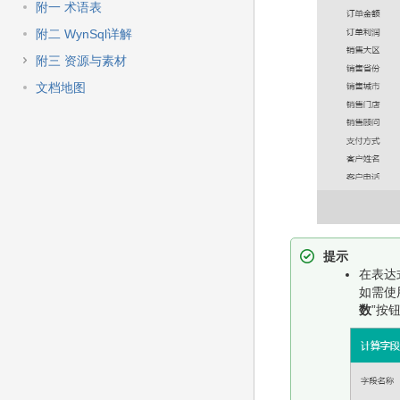
附一 术语表
附二 WynSql详解
附三 资源与素材
文档地图
提示
在表达
如需使
数
”按