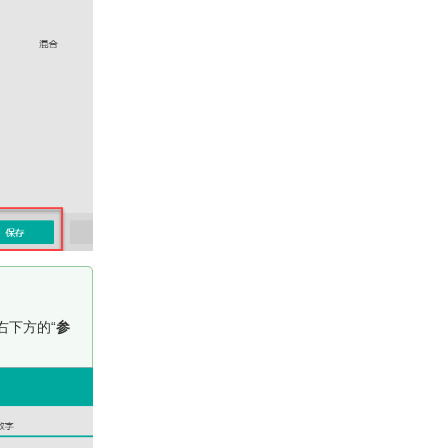
右下方的“
参