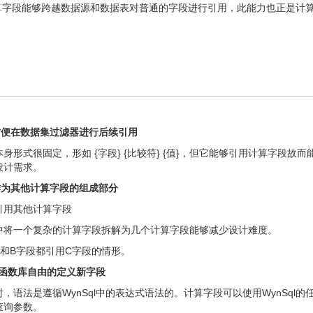
算字段能够跨越数据源和数据表对普通的字段进行引用，此能力也正是计
方便在数据集过滤器进行后续引用
身形式很固定，形如 {字段} {比较符} {值}，但它能够引用计算字段故
设计需求。
作为其他计算字段的组成部分
引用其他计算字段
中将一个复杂的计算字段拆解为几个计算字段能够减少设计难度。
A和B字段都引用C字段的情形。
ql函数库自由的定义新字段
，语法是遵循WynSql中的表达式语法的。计算字段可以使用WynSql的
查询参数。