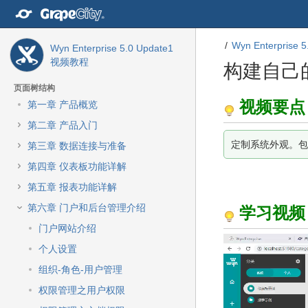
转
至
内
Wyn Enterprise
容
Wyn Enterprise 5.0 Update1
转
视频教程
构建自己
至
导
页面树结构
航
转
转
视频要点
第一章 产品概览
栏
至
至
第二章 产品入门
转
元
元
至
数
数
定制系统外观。包
第三章 数据连接与准备
主
据
据
第四章 仪表板功能详解
菜
结
起
单
尾
始
第五章 报表功能详解
转
第六章 门户和后台管理介绍
学习视频
至
动
门户网站介绍
作
个人设置
菜
单
组织-角色-用户管理
转
权限管理之用户权限
至