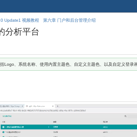
跳
回
 5.0 Update1 视频教程
第六章 门户和后台管理介绍
到
到
的分析平台
banner
标
的
题
尾
开
部
始
括Logo、系统名称、使用内置主题色、自定义主题色、以及自定义登录