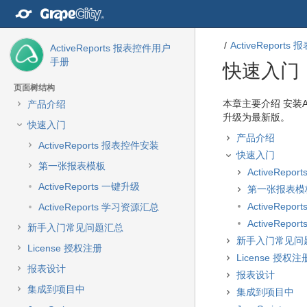
转
至
内
ActiveReport
容
ActiveReports 报表控件用户
转
手册
快速入门
至
导
页面树结构
航
转
转
本章主要介绍 安装Act
产品介绍
栏
至
至
升级为最新版。
快速入门
转
元
元
产品介绍
至
数
数
ActiveReports 报表控件安装
快速入门
主
据
据
第一张报表模板
菜
结
起
ActiveRep
单
尾
始
ActiveReports 一键升级
第一张报表模
转
ActiveRepo
ActiveReports 学习资源汇总
至
ActiveRep
动
新手入门常见问题汇总
作
新手入门常见问
License 授权注册
菜
License 授权注
单
报表设计
报表设计
转
集成到项目中
集成到项目中
至