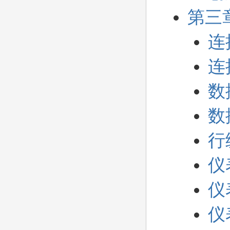
快
速
第三
搜
索
连
连
数
数
行
仪
仪
仪