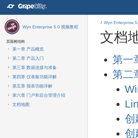
转
至
内
容
Wyn Enterprise
Wyn Enterprise 5.0 视频教程
转
文档
至
导
页面树结构
航
第一章 产品概览
栏
转
转
第一
转
第二章 产品入门
至
至
至
元
元
第三章 数据连接与准备
主
第二
数
数
菜
第四章 仪表板功能详解
据
据
单
结
起
W
第五章 报表功能详解
转
尾
始
至
第六章 门户和后台管理介绍
L
动
文档地图
作
菜
创
单
转
创
至