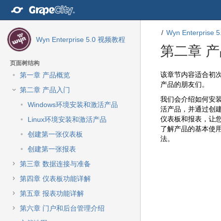
转
至
内
Wyn Enterprise
容
Wyn Enterprise 5.0 视频教程
转
第二章 
至
导
页面树结构
航
转
转
该章节内容适合初
第一章 产品概览
栏
至
至
产品的朋友们。
第二章 产品入门
转
元
元
我们会介绍如何安
至
数
数
Windows环境安装和激活产品
活产品，并通过创
主
据
据
仪表板和报表，让
Linux环境安装和激活产品
菜
结
起
了解产品的基本使
单
尾
始
创建第一张仪表板
法。
转
创建第一张报表
至
动
第三章 数据连接与准备
作
第四章 仪表板功能详解
菜
单
第五章 报表功能详解
转
第六章 门户和后台管理介绍
至