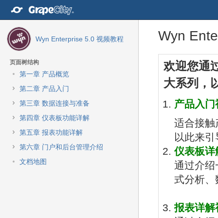
转
至
内
跳
回
Wyn Ent
容
Wyn Enterprise 5.0 视频教程
到
到
转
banner
标
至
的
题
转
转
导
页面树结构
欢迎您通过
尾
开
至
至
航
第一章 产品概览
部
始
元
元
大系列，
栏
数
数
第二章 产品入门
转
据
据
至
产品入门
第三章 数据连接与准备
结
起
主
尾
始
第四章 仪表板功能详解
菜
适合接触
单
第五章 报表功能详解
以此来引
转
第六章 门户和后台管理介绍
仪表板详
至
动
文档地图
通过介绍
作
式分析、
菜
单
转
报表详解
至