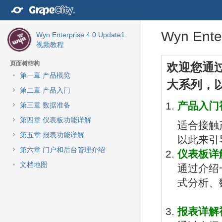
转
至
内
跳
回
Wyn Ent
容
Wyn Enterprise 4.0 Update1
到
到
转
视频教程
banner
标
至
的
题
转
转
导
页面树结构
欢迎您通过
尾
开
至
至
航
第一章 产品概览
部
始
元
元
大系列，
栏
数
数
第二章 产品入门
转
据
据
至
产品入门
第三章 数据准备
结
起
主
尾
始
第四章 仪表板功能详解
菜
适合接触
单
第五章 报表功能详解
以此来引
转
第六章 门户和后台管理介绍
仪表板详
至
动
文档地图
通过介绍
作
式分析、
菜
单
转
报表详解
至