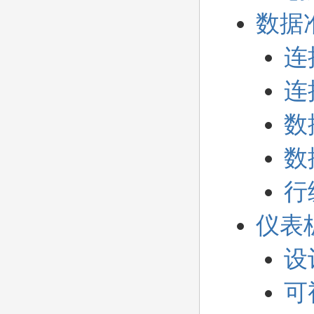
快
速
数据
搜
索
连
连
数
数
行
仪表
设
可