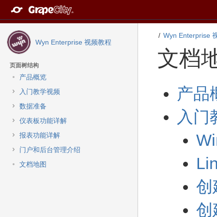
转
至
内
容
Wyn Enterpris
Wyn Enterprise 视频教程
转
文档
至
导
页面树结构
航
产品概览
栏
转
转
产品
转
入门教学视频
至
至
至
元
元
数据准备
主
入门
数
数
菜
仪表板功能详解
据
据
单
结
起
W
报表功能详解
转
尾
始
至
门户和后台管理介绍
L
动
文档地图
作
菜
创
单
转
创
至