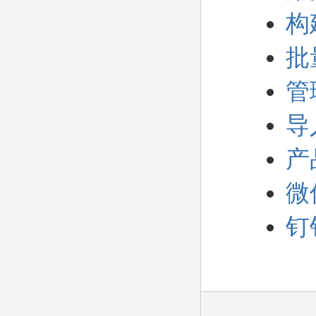
构
批
管
导
产
微
钉