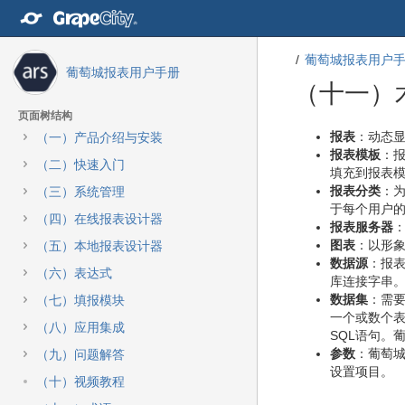
转
至
内
葡萄城报表用户
容
葡萄城报表用户手册
转
（十一）
至
导
页面树结构
航
转
转
报表
：动态
（一）产品介绍与安装
栏
至
至
报表模板
：
（二）快速入门
转
元
元
填充到报表
至
数
数
报表分类
：
（三）系统管理
主
据
据
于每个用户
（四）在线报表设计器
菜
结
起
报表服务器
单
尾
始
图表
：以形
（五）本地报表设计器
转
数据源
：报
（六）表达式
至
库连接字串
动
数据集
：需
（七）填报模块
作
一个或数个
（八）应用集成
菜
SQL语句。
单
参数
：葡萄
（九）问题解答
转
设置项目。
（十）视频教程
至