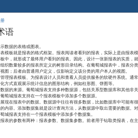
跳
回
手册
到
到
术语
banner
标
的
题
尾
开
显示数据的表格或图表。
部
始
报表模板就是报表的格式框架。报表阅读者看到的报表，实际上是由报表
模板中，就形成了最终用户看到的报表。因此，设计一张新报表的实质，
为组织数量较多的报表所定义的树形目录结构。在葡萄城报表中，报表分
的视图；后者由普通用户定义，仅影响定义该分类的用户本人的视图。
：管理报表模板、为报表设计人员和查看人员提供服务的软硬件系统。通
象化方式直观展示统计信息的图形结构，例如柱形图、饼图等。
表数据的来源。葡萄城报表支持多种数据源，包括关系型数据库和其他非
。葡萄城报表支持在一个报表模板中添加多个数据源。
要展现在报表中的数据。数据源中往往有很多数据，比如数据库中可能有
表的内容。添加数据集就是设计查询方法，从数据源中取出需要的数据。
葡萄城报表支持在一个报表模板中添加多个数据集。
城报表的参数有两种：报表参数、数据集参数。前者用于钻取类报表，在