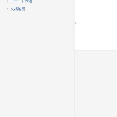
快
（十一）术语
速
文档地图
搜
索