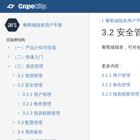
转
至
内
葡萄城报表用户
容
葡萄城报表用户手册
转
3.2 安全
至
导
页面树结构
航
转
转
葡萄城报表，可对创
（一）产品介绍与安装
栏
至
至
（二）快速入门
转
元
元
至
数
数
更多内容：
（三）系统管理
主
据
据
3.2.1 用户管理
3.1 资源管理
菜
结
起
单
尾
始
3.2.2 角色管理
3.2 安全管理
转
3.2.3 报表权限管理
3.2.1 用户管理
至
动
3.2.2 角色管理
作
3.2.3 报表权限管理
菜
单
3.3 配置管理
转
3.4 系统备份
至