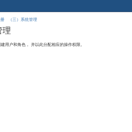
跳
回
手册
（三）系统管理
到
到
管理
banner
标
的
题
尾
开
建用户和角色， 并以此分配相应的操作权限。
部
始