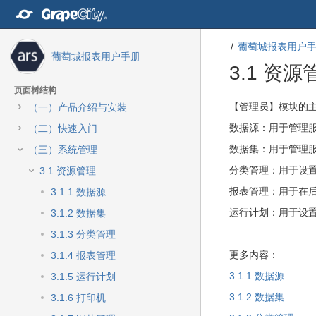
转
至
内
葡萄城报表用户
容
葡萄城报表用户手册
转
3.1 资源
至
导
页面树结构
航
转
转
【管理员】模块的
（一）产品介绍与安装
栏
至
至
数据源：用于管理
（二）快速入门
转
元
元
至
数
数
数据集：用于管理服
（三）系统管理
主
据
据
分类管理：用于设
3.1 资源管理
菜
结
起
单
尾
始
报表管理：用于在
3.1.1 数据源
转
运行计划：用于设
3.1.2 数据集
至
动
3.1.3 分类管理
作
更多内容：
3.1.4 报表管理
菜
单
3.1.1 数据源
3.1.5 运行计划
转
3.1.2 数据集
3.1.6 打印机
至