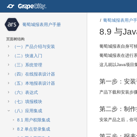
转
至
内
葡萄城报表用户
容
葡萄城报表用户手册
转
8.9 与Ja
至
导
页面树结构
航
转
转
葡萄城报表自身可
（一）产品介绍与安装
栏
至
至
葡萄城报表在进行系
（二）快速入门
转
元
元
至
数
数
这儿就以Java项
（三）系统管理
主
据
据
（四）在线报表设计器
菜
结
起
第一步：安装
单
尾
始
（五）本地报表设计器
转
产品下载和安装步
（六）表达式
至
动
（七）填报模块
作
第二步：制作
（八）应用集成
菜
单
安装产品之后，你
8.1 用户权限集成
转
8.2 单点登录集成
至
第三步：报表