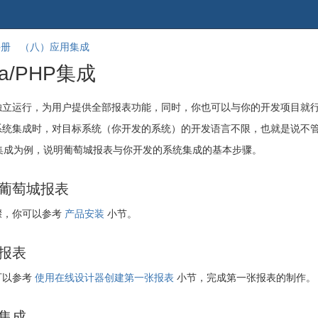
跳
回
手册
（八）应用集成
到
到
va/PHP集成
banner
标
的
题
尾
开
独立运行，为用户提供全部报表功能，同时，你也可以与你的开发项目就
部
始
统集成时，对目标系统（你开发的系统）的开发语言不限，也就是说不管你采用的
目集成为例，说明葡萄城报表与你开发的系统集成的基本步骤。
葡萄城报表
骤，你可以参考
产品安装
小节。
报表
可以参考
使用在线设计器创建第一张报表
小节，完成第一张报表的制作。
集成