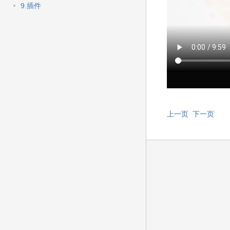
快
9.插件
速
搜
索
上一页
下一页