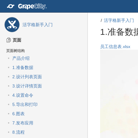
转
至
内
活字格新手入门
容
活字格新手入门
转
1.准备数
b
至
导
页面
航
转
转
员工信息表.xlsx
页面树结构
栏
至
至
转
产品介绍
元
元
至
数
数
1.准备数据
主
据
据
菜
2.设计列表页面
结
起
单
尾
始
3.设计详情页面
转
至
4.设置命令
动
5.导出和打印
作
菜
6.图表
单
7.发布应用
转
至
8.流程